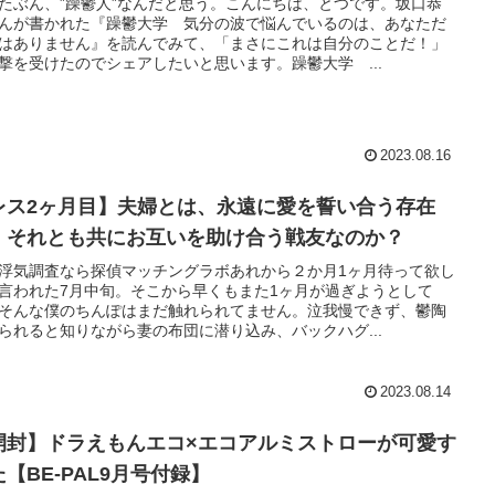
たぶん、”躁鬱人”なんだと思う。こんにちは、とつです。坂口恭
んが書かれた『躁鬱大学 気分の波で悩んでいるのは、あなただ
はありません』を読んでみて、「まさにこれは自分のことだ！」
撃を受けたのでシェアしたいと思います。躁鬱大学 ...
2023.08.16
レス2ヶ月目】夫婦とは、永遠に愛を誓い合う存在
、それとも共にお互いを助け合う戦友なのか？
浮気調査なら探偵マッチングラボあれから２か月1ヶ月待って欲し
言われた7月中旬。そこから早くもまた1ヶ月が過ぎようとして
そんな僕のちんぽはまだ触れられてません。泣我慢できず、鬱陶
られると知りながら妻の布団に潜り込み、バックハグ...
2023.08.14
開封】ドラえもんエコ×エコアルミストローが可愛す
【BE-PAL9月号付録】