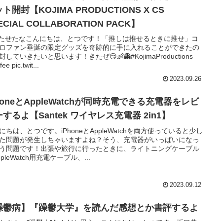
ト開封【KOJIMA PRODUCTIONS X CS
ECIAL COLLABORATION PACK】
.待たせたなこんにちは、とつです！「推しは推せるときに推せ」コ
ロファン垂涎の限定グッズを奇跡的に手に入れることができたの
封していきたいと思います！きたぜ😏👶👻#KojimaProductions
ee pic.twit...
2023.09.26
honeとAppleWatchが同時充電できる充電器をレビ
するよ【Santek ワイヤレス充電器 2in1】
にちは、とつです。iPhoneとAppleWatchを両方使っていると少し
た問題が発生しちゃいますよね？そう、充電器がいっぱいになっ
う問題です！出張や旅行に行ったときに、ライトニングケーブル
pleWatch用充電ケーブル、...
2023.09.12
躁鬱病】『躁鬱大学』を読んだ感想とか書評するよ