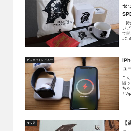
セッ
SP
..
ジプ
で開
#Coff
iP
ガジェットレビュー
ュー
こん
困っ
ちゃ
とAp
【
うつ病