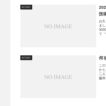
2
自己紹介
技
お久
まし
30
て「
何
自己紹介
この
かと
二人
藤井