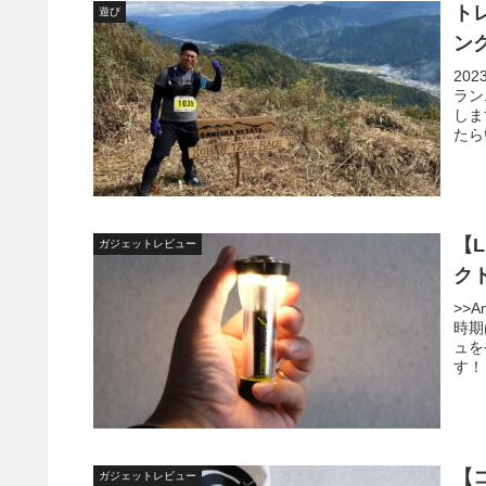
ト
遊び
ン
20
ラン
しま
たら
【L
ガジェットレビュー
ク
>>
時期
ュを
す！ 
【
ガジェットレビュー