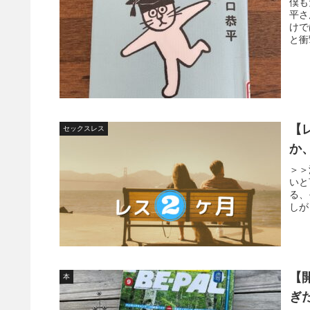
僕も
平さ
けで
と衝
【
セックスレス
か
＞＞
いと
る、
しが
【
本
ぎた