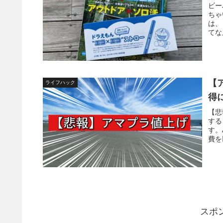
ビー
ちゃ
は、
てな
【
ライフハック
得
【悲
する
す。
費を
スポ