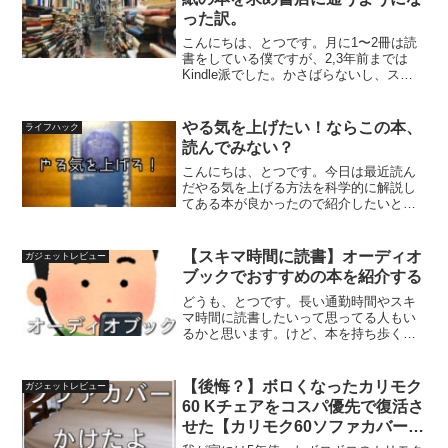
った訳。
こんにちは、とつです。月に1〜2冊は読
書をしている僕ですが、2,3年前までは
Kindle派でした。かさばらないし、スマ
ホでも読めるし、夜読む時も読書ライト
もいらない。便利な時代になったなあ、
と思っていました。ですが、ここ一年ほ
やる気を上げたい！ならこの本、
ライフハック
ど紙媒体の書籍...
読んでみない？
こんにちは、とつです。今日は最近読ん
だやる気を上げる方法を科学的に解説し
てある本が良かったので紹介したいと思
います！「やる気を上げる8つの方法 コ
ロンビア大学のモチベーションの科学」
（著：ハイディ・グラント・ハルバーソ
【スキマ時間に読書】オーディオ
ガジェットレビュー
ン）1、2時間程度でサ...
ブックでおすすめの本を紹介する
どうも、とつです。長い通勤時間やスキ
マ時間に読書したいって思ってる人もい
るかと思います。けど、本を持ち歩くの
も重たいですよね。そんな方にはオーデ
ィオブックをおすすめ！耳で読む、この
体験をしてない人はもったいない！今回
【後悔？】ボロくなったカリモク
ガジェットレビュー
はオーディオブックにある...
60 Kチェアをコスパ優先で復活さ
せた【カリモク60ソファカバーの
レビュー】