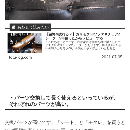
【後悔&疲れる？】カリモク60ソファ Kチェア2
シーター5年使ったからレビューする
こんにちは、とつです。我が家には結婚を機に購入したカ
リモク60のKチェア2シーターがあります。購入後1年くら
いの時のカリモク60。子供も小さく懐かしいとしみじ
み。。。今回は、我が家の歴史といってもいいくらい共に
過ごしてきたカリモク60の紹介...
2021.07.05
totu-log.com
・パーツ交換して長く使えるといっているが、
それぞれのパーツが高い。
交換パーツが高いです。「シート」と「モタレ」を買うと