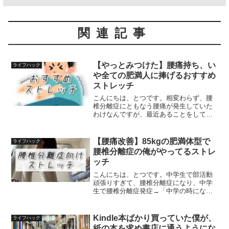
関連記事
【やっとみつけた】腰痛持ち、い
ライフハック
や全ての肥満人に捧げるおすすめ
ストレッチ
こんにちは、とつです。相変わらず、腰
椎分離症にともなう腰痛が発生していた
わけなんですが、最近あることをしてす
こぶる調子がよくなってきました。それ
は、ストレッチ。しかも全身の。はい。
それがストレッチなんです！ストレッチ
【腰痛改善】85kgの肥満体型で
ライフハック
については前にも記事を書...
腰椎分離症の俺がやってるストレ
ッチ
こんにちは、とつです。中学生で部活動
頑張りすぎて、腰椎分離症になり、中学
生で腰椎分離症発症→「中学の時になっ
た腰椎分離症が３０歳になって再発した
話」腰椎分離症のことなんか忘れて十数
年たち、再発。からのダイエットを決意
Kindle本ばかり買っていた僕が、
ライフハック
し、肥満体型になりダイエ...
紙の本を求め書店に通うようにな