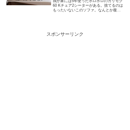
我が家には5年使ったボロボロのカリモク
60 Kチェア2シーターがある。捨てるのは
もったいないこのソファ。なんとか復活
させてみましょう！>>Amazonのお得な
最新セール情報はここ>>Kindleの日替わ
りセール情報はここカリモク純正のソフ
ァ...
スポンサーリンク