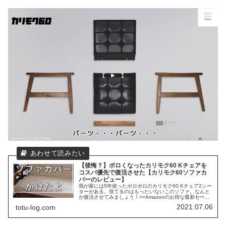
【後悔？】ボロくなったカリモク60 Kチェアを
コスパ優先で復活させた【カリモク60ソファカ
バーのレビュー】
我が家には5年使ったボロボロのカリモク60 Kチェア2シー
ターがある。捨てるのはもったいないこのソファ。なんと
か復活させてみましょう！>>Amazonのお得な最新セール
情報はここ>>Kindleの日替わりセール情報はここカリモク
2021.07.06
totu-log.com
純正のソファ...