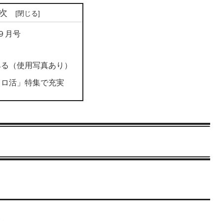
次
 ９月号
みる（使用写真あり）
ソロ活」特集で充実