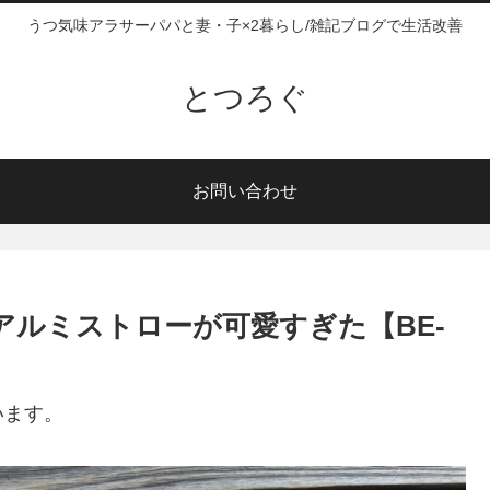
うつ気味アラサーパパと妻・子×2暮らし/雑記ブログで生活改善
とつろぐ
お問い合わせ
アルミストローが可愛すぎた【BE-
います。