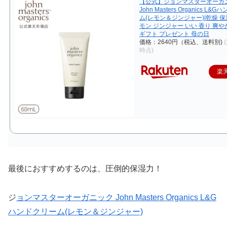
【公式】ジョンマスターオーガ
John Masters Organics L
ム(レモン＆ジンジャー)|乾燥 保
モン ジンジャー いい 香り 爽や
ギフト プレゼント 母の日
価格：2640円（税込、送料別)
(
時点)
楽
最後におすすめするのは、圧倒的保湿力！
ジ
ョンマスターオーガニック John Masters Organics L&G
ハンドクリーム(レモン＆ジンジャー)