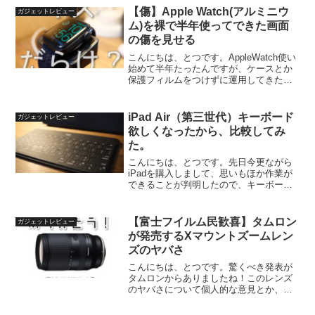
【傷】Apple Watch(アルミニウ
ガジェットレビュー
ム)を裸で半年使ってできた画面
の傷を見せる
こんにちは、とつです。AppleWatch使い
始めて半年たったんですが、ケースとか
保護フィルムをつけずに運用してきたの
で傷とかついたのか紹介しようと思いま
す。〇こんな方に向けて記事を書きまし
た！・AppleWatchをケース無しで使うの
iPad Air（第三世代）キーボード
ガジェットレビュー
が不...
欲しくなったから、比較してみ
た。
こんにちは、とつです。先日今更ながら
iPadを購入しまして、思いもほか作業が
できることが判明したので、キーボード
が欲しくなり色々調べてみました！ちな
みに僕が購入したのは、iPad Air（第三世
代）です。iPadでの文章入力は、外付け
【富士フイルム民歓喜】タムロン
ガジェットレビュー
キーボ...
が発売するXマウントズームレン
ズのヤバさ
こんにちは、とつです。驚くべき発表が
タムロンからありましたね！このレンズ
のヤバさについて個人的な意見とか、価
格予想とかしてみたいと思います。タム
ロンXマウント 18−300mm F/3.5-6.3 Di