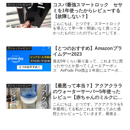
III-A VC VXDの何がすごい...
コスパ最強スマートロック セサ
ガジェットレビュー
ミを1年使ったからレビューする
【故障しない？】
こんにちは、とつです。スマートロック
を導入して早一年！間違いなく買ってよ
かったものだったのでレビューしてきま
す！！購入したのはこれだ！セサミ４セ
サミ（キャンディハウスHP）（現在はセ
サミ５のみの取り扱いとなっているみた
【とつのおすすめ】Amazonプラ
ガジェットレビュー
いです。セサミ5はセサ...
イムデー2023
過去5年くらい振り返って、これまでに買
ったやつとか並べてくよーエアーポッ
ズ AirPods Pro僕は２年前にエアーポッ
ズプロの第一世代を5,000円引きくらいで
購入しました。Apple製品はお得よねー
AZLA SednaEarfit C...
【最悪って本当？】アクアクララ
ガジェットレビュー
のウォーターサーバー5年使った
レビュー【赤ちゃんのミルクに最
適】
こんにちは、とつです。アクアクララを5
年愛用してる私がこれまで使ってみた感
想とかレビューしていきます。最後まで
読んでいただけると嬉しいです。この記
事を読んでほしい人・ウォーターサーバ
ーどれにするか悩んでる人・アクアクラ