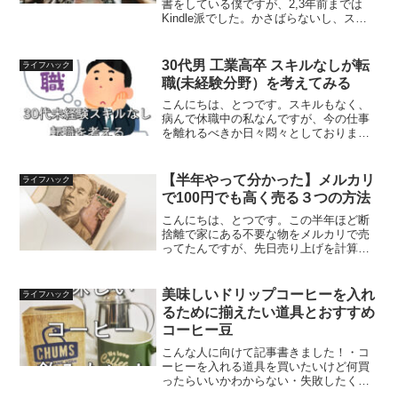
書をしている僕ですが、2,3年前までは
Kindle派でした。かさばらないし、スマ
ホでも読めるし、夜読む時も読書ライト
もいらない。便利な時代になったなあ、
と思っていました。ですが、ここ一年ほ
30代男 工業高卒 スキルなしが転
ライフハック
ど紙媒体の書籍...
職(未経験分野）を考えてみる
こんにちは、とつです。スキルもなく、
病んで休職中の私なんですが、今の仕事
を離れるべきか日々悶々としておりま
す。そんな私が、ネットを検索してそこ
そこ稼げそうな転職先を探してみたので
シェアしたいと思います。家族のため、
【半年やって分かった】メルカリ
ライフハック
働かなくては。。。！欲しい...
で100円でも高く売る３つの方法
こんにちは、とつです。この半年ほど断
捨離で家にある不要な物をメルカリで売
ってたんですが、先日売り上げを計算し
てみると軽く20万円を超えていました！
いや、びっくりです。そこで今回は実体
験を元に一円でも高く売るTipsを3つ紹介
美味しいドリップコーヒーを入れ
ライフハック
したいと思います...
るために揃えたい道具とおすすめ
コーヒー豆
こんな人に向けて記事書きました！・コ
ーヒーを入れる道具を買いたいけど何買
ったらいいかわからない・失敗したくな
いけどコスパがいいモノがいい・おすす