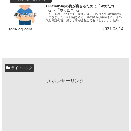
168cm85kgの俺が痩せるために「やめたコ
ト」・「やったコト」
こんにちは、とつです。腰痛すぎて、昨日人生初の鍼治療
してきました。今日起きると、腰の痛みは半減され、その
代わり謎の首、肩こり痛が発生しております。。。結局腰
痛くてどうーしようもないからストレッチからやる→【腰
痛改善】85kgの肥満体型で腰椎...
2021.08.14
totu-log.com
ライフハック
スポンサーリンク