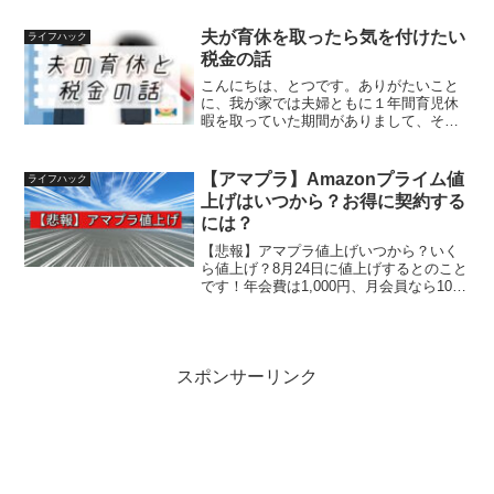
めのコーヒー豆が知りたい 忙しい一日の
中で心を緩める時間ありますか？僕はコ
夫が育休を取ったら気を付けたい
ライフハック
ーヒーを自分で入れて飲...
税金の話
こんにちは、とつです。ありがたいこと
に、我が家では夫婦ともに１年間育児休
暇を取っていた期間がありまして、その
時にやらかした話を紹介します。育休手
当は、非課税。社会保険料控除！夫婦二
人ともに出産に伴う育児休暇をいただき
【アマプラ】Amazonプライム値
ライフハック
まして、育休に入って約二...
上げはいつから？お得に契約する
には？
【悲報】アマプラ値上げいつから？いく
ら値上げ？8月24日に値上げするとのこと
です！年会費は1,000円、月会員なら100
円値上がりします。Amazonさんからのメ
ール通知2023年8月24日より、プライム
会費を以下の通りに改定させていただ
き...
スポンサーリンク